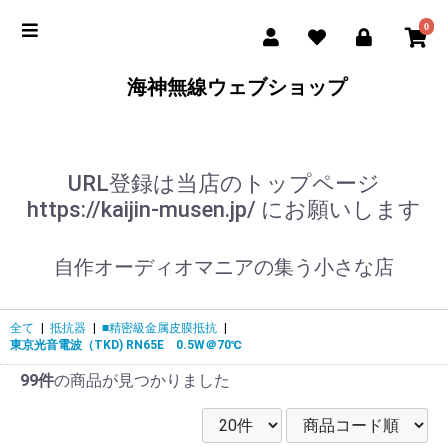
0
海神無線ウェブショップ
URL登録は当店のトップページ
https://kaijin-musen.jp/ にお願いします
自作オーディオマニアの集う小さな店
全て
|
抵抗器
|
■精密級金属皮膜抵抗
|
東京光音電波（TKD) RN65E 0.5W＠70℃
99件
の商品が見つかりました