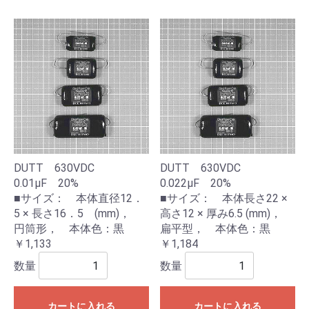
DUTT 630VDC
DUTT 630VDC
0.01μF 20%
0.022μF 20%
■サイズ： 本体直径12．
■サイズ： 本体長さ22 ×
5 × 長さ16．5 (mm)，
高さ12 × 厚み6.5 (mm)，
円筒形， 本体色：黒
扁平型， 本体色：黒
￥1,133
￥1,184
数量
数量
カートに入れる
カートに入れる