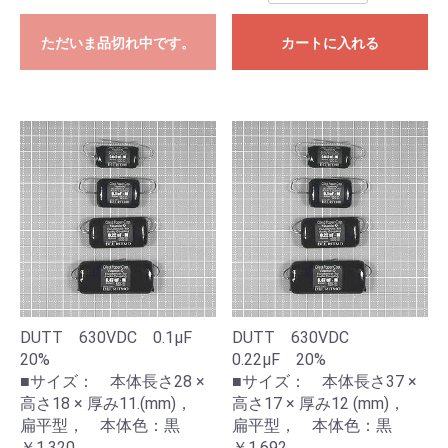
ただいま品切れ中です。
カートに入れる
DUTT 630VDC 0.1μF
DUTT 630VDC
20%
0.22μF 20%
■サイズ： 本体長さ28 ×
■サイズ： 本体長さ37 ×
高さ18 × 厚み11.(mm)，
高さ17 × 厚み12 (mm)，
扁平型， 本体色：黒
扁平型， 本体色：黒
￥1,320
￥1,692