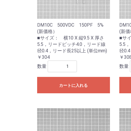
DM10C 500VDC 150PF 5%
DM1
(新価格）
(新
■サイズ： 横10 X 縦9.5 X 厚さ
■サイ
5.5，リードピッチ4.0，リード線
5.5
径0.4，リード長25以上 (単位mm)
径0.
￥304
￥30
数量
数量
カートに入れる