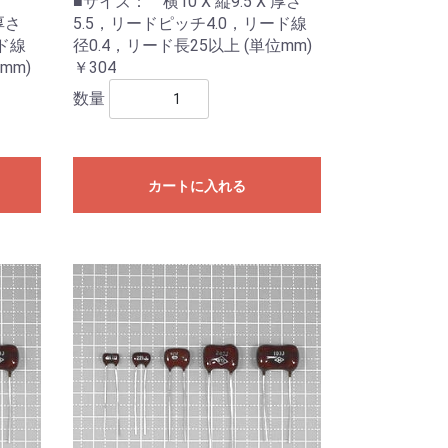
■サイズ： 横10 X 縦9.5 X 厚さ
厚さ
5.5，リードピッチ4.0，リード線
ド線
径0.4，リード長25以上 (単位mm)
mm)
￥304
数量
カートに入れる