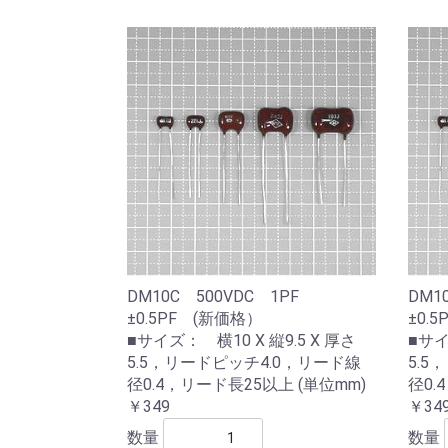
DM10C 500VDC 1PF
DM1
±0.5PF (新価格）
±0.
■サイズ： 横10 X 縦9.5 X 厚さ
■サイ
5.5，リードピッチ4.0，リード線
5.5
径0.4，リード長25以上 (単位mm)
径0.
￥349
￥34
数量
数量