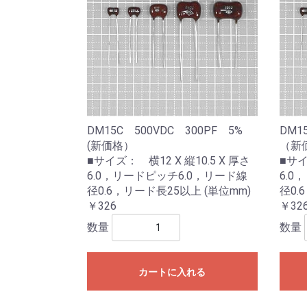
DM15C 500VDC 300PF 5%
DM1
(新価格）
（新
■サイズ： 横12 X 縦10.5 X 厚さ
■サイ
6.0，リードピッチ6.0，リード線
6.0
径0.6，リード長25以上 (単位mm)
径0.
￥326
￥32
数量
数量
カートに入れる