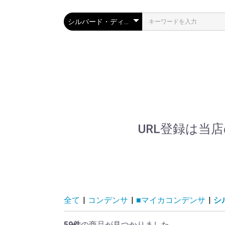
URL登録は当店のト
全て
|
コンデンサ
|
■マイカコンデンサ
|
シ
59件
の商品が見つかりました