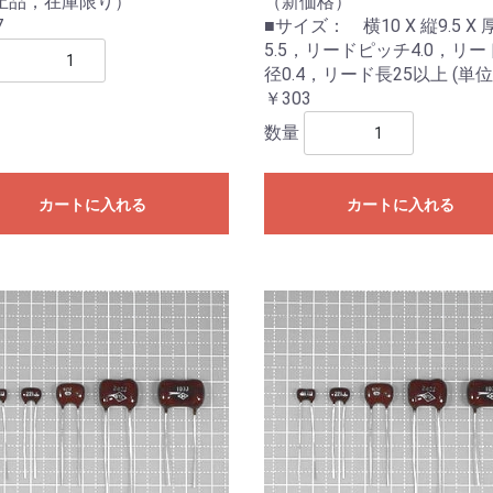
止品，在庫限り）
（新価格）
7
■サイズ： 横10 X 縦9.5 X 
5.5，リードピッチ4.0，リー
径0.4，リード長25以上 (単位
￥303
数量
カートに入れる
カートに入れる