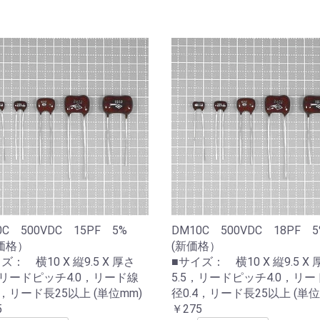
0C 500VDC 15PF 5%
DM10C 500VDC 18PF
価格）
(新価格）
ズ： 横10 X 縦9.5 X 厚さ
■サイズ： 横10 X 縦9.5 X 
，リードピッチ4.0，リード線
5.5，リードピッチ4.0，リー
4，リード長25以上 (単位mm)
径0.4，リード長25以上 (単位
5
￥275