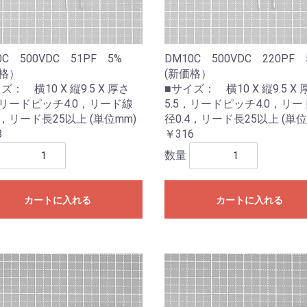
0C 500VDC 51PF 5%
DM10C 500VDC 220P
価格）
(新価格）
ズ： 横10 X 縦9.5 X 厚さ
■サイズ： 横10 X 縦9.5 X 
，リードピッチ4.0，リード線
5.5，リードピッチ4.0，リー
4，リード長25以上 (単位mm)
径0.4，リード長25以上 (単位
8
￥316
数量
カートに入れる
カートに入れる