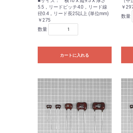
■サイズ： 横10 X 縦9.5 X 厚さ
（中
5.5，リードピッチ4.0，リード線
￥29
径0.4，リード長25以上 (単位mm)
数量
￥275
数量
カートに入れる