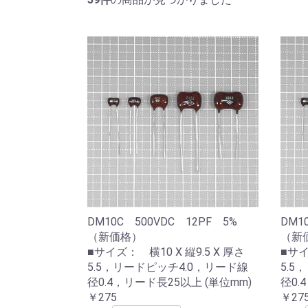
DM10C 500VDC 12PF 5%
DM1
（新価格）
（新
■サイズ： 横10 X 縦9.5 X 厚さ
■サイ
5.5，リードピッチ4.0，リード線
5.5
径0.4，リード長25以上 (単位mm)
径0.
￥275
￥27