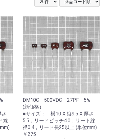
 5%
DM10C 500VDC 27PF 5%
(新価格）
厚さ
■サイズ： 横10 X 縦9.5 X 厚さ
ド線
5.5，リードピッチ4.0，リード線
mm)
径0.4，リード長25以上 (単位mm)
￥275