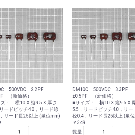
0C 500VDC 2.2PF
DM10C 500VDC 3.3PF
5PF （新価格）
±0.5PF （新価格）
ズ： 横10 X 縦9.5 X 厚さ
■サイズ： 横10 X 縦9.5 X 
，リードピッチ4.0，リード線
5.5，リードピッチ4.0，リー
4，リード長25以上 (単位mm)
径0.4，リード長25以上 (単位
9
￥349
数量