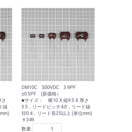
DM10C 500VDC 3.9PF
±0.5PF (新価格）
厚さ
■サイズ： 横10 X 縦9.5 X 厚さ
ド線
5.5，リードピッチ4.0，リード線
mm)
径0.4，リード長25以上 (単位mm)
￥349
数量