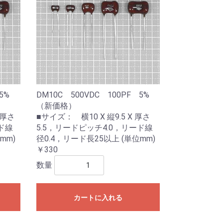
F 5%
DM10C 500VDC 100PF 5%
（新価格）
 厚さ
■サイズ： 横10 X 縦9.5 X 厚さ
ド線
5.5，リードピッチ4.0，リード線
mm)
径0.4，リード長25以上 (単位mm)
￥330
数量
カートに入れる