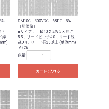
F 5%
DM10C 500VDC 68PF 5%
（新価格）
厚さ
■サイズ： 横10 X 縦9.5 X 厚さ
ド線
5.5，リードピッチ4.0，リード線
mm)
径0.4，リード長25以上 (単位mm)
￥326
数量
カートに入れる