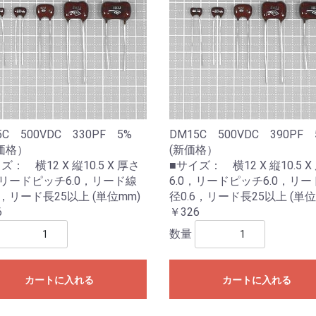
5C 500VDC 330PF 5%
DM15C 500VDC 390P
価格）
(新価格）
ズ： 横12 X 縦10.5 X 厚さ
■サイズ： 横12 X 縦10.5 X
，リードピッチ6.0，リード線
6.0，リードピッチ6.0，リー
6，リード長25以上 (単位mm)
径0.6，リード長25以上 (単位
6
￥326
数量
カートに入れる
カートに入れる