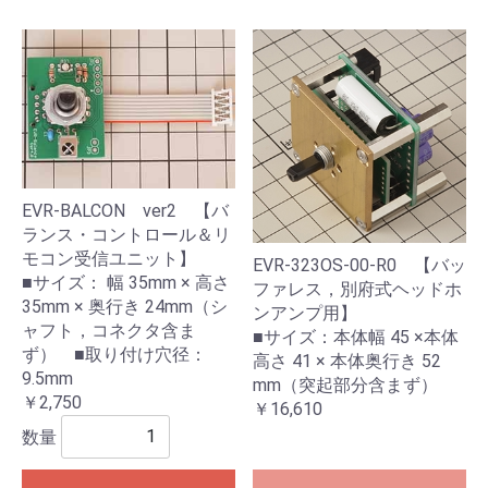
EVR-BALCON ver2 【バ
ランス・コントロール＆リ
モコン受信ユニット】
EVR-323OS-00-R0 【バッ
■サイズ： 幅 35mm × 高さ
ファレス，別府式ヘッドホ
35mm × 奥行き 24mm（シ
ンアンプ用】
ャフト，コネクタ含ま
■サイズ：本体幅 45 ×本体
ず） ■取り付け穴径：
高さ 41 × 本体奥行き 52
9.5mm
mm（突起部分含まず）
￥2,750
￥16,610
数量