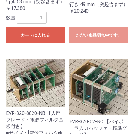
行き 63 mm（突起含まず）
行き 49 mm（突起含まず）
￥17,380
￥20,240
数量
カートに入れる
ただいま品切れ中です。
EVR-320-8820-NB 【入門
グレード・電源フィルタ基
EVR-320-02-NC 【バイポ
板付き】
ーラ入力バッファ・標準グ
■サイズ：[電源フィルタ組