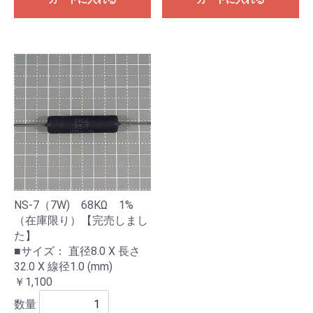
NS-7（7W) 68KΩ 1%
（在庫限り）【完売しまし
た】
■サイズ： 直径8.0 X 長さ
32.0 X 線径1.0 (mm)
￥1,100
数量