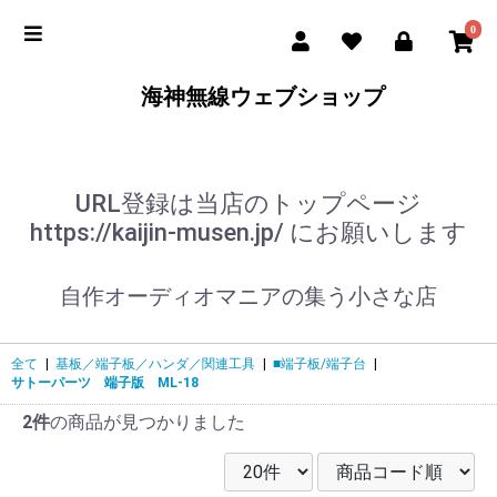
0
海神無線ウェブショップ
URL登録は当店のトップページ
https://kaijin-musen.jp/ にお願いします
自作オーディオマニアの集う小さな店
全て
|
基板／端子板／ハンダ／関連工具
|
■端子板/端子台
|
サトーパーツ 端子版 ML-18
2件
の商品が見つかりました