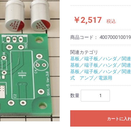
￥2,517
税込
商品コード：
400700010019
関連カテゴリ
基板／端子板／ハンダ／関連
基板／端子板／ハンダ／関連
基板／端子板／ハンダ／関連
式 アンプ／電源用
数量
カートに入