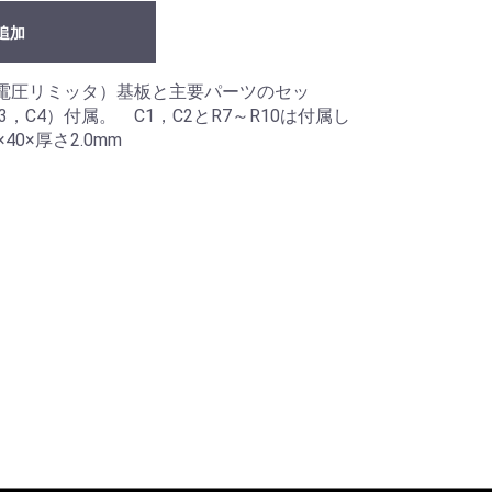
追加
電圧リミッタ）基板と主要パーツのセッ
3，C4）付属。 C1，C2とR7～R10は付属し
0×厚さ2.0mm