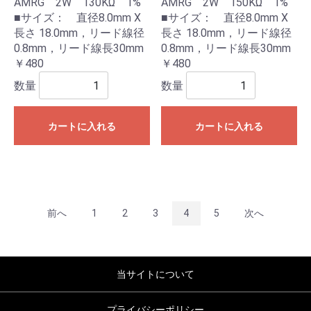
AMRG 2W 130KΩ 1%
AMRG 2W 150KΩ 1%
■サイズ： 直径8.0mm X
■サイズ： 直径8.0mm X
長さ 18.0mm，リード線径
長さ 18.0mm，リード線径
0.8mm，リード線長30mm
0.8mm，リード線長30mm
￥480
￥480
数量
数量
カートに入れる
カートに入れる
前へ
1
2
3
4
5
次へ
当サイトについて
プライバシーポリシー